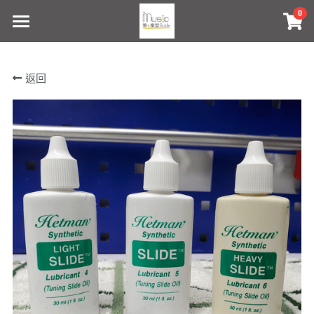
0
×
商品分類
首頁
返回
所有商品分類
會員註冊
Shop Now
銅管樂器維修日常
工作相簿
查詢報價
Contact Us
Facebook
Instagram